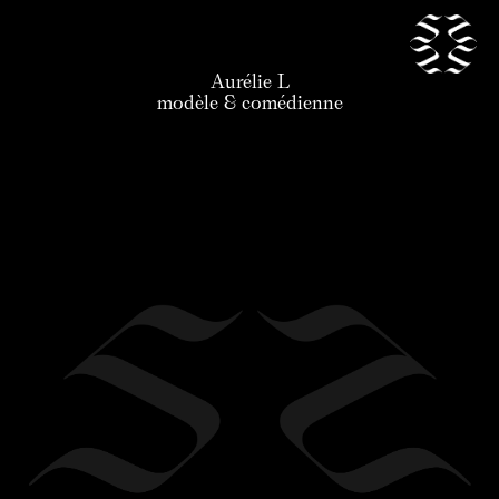
Aurélie L
nos talents
modèle & comédienne
news
candidature
l'agence
contact
légal
en
/
fr