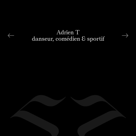
Adrien T
danseur, comédien & sportif
bo