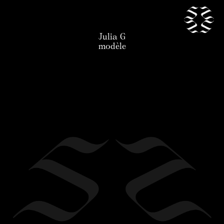
Julia G
nos talents
modèle
news
candidature
l'agence
contact
légal
en
/
fr